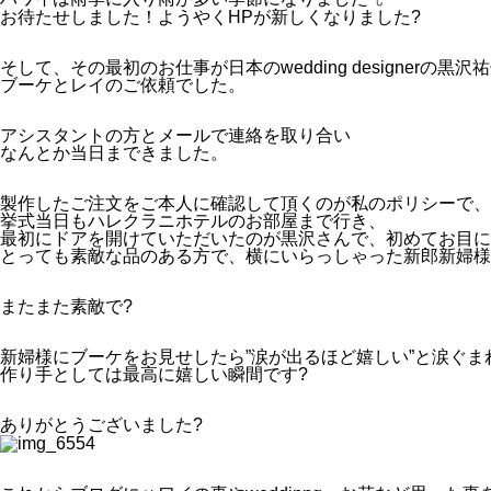
お待たせしました！ようやくHPが新しくなりました?
そして、その最初のお仕事が日本のwedding designerの黒
ブーケとレイのご依頼でした。
アシスタントの方とメールで連絡を取り合い
なんとか当日まできました。
製作したご注文をご本人に確認して頂くのが私のポリシーで、
挙式当日もハレクラニホテルのお部屋まで行き、
最初にドアを開けていただいたのが黒沢さんで、初めてお目に
とっても素敵な品のある方で、横にいらっしゃった新郎新婦様
またまた素敵で?
新婦様にブーケをお見せしたら”涙が出るほど嬉しい”と涙ぐま
作り手としては最高に嬉しい瞬間です?
ありがとうございました?