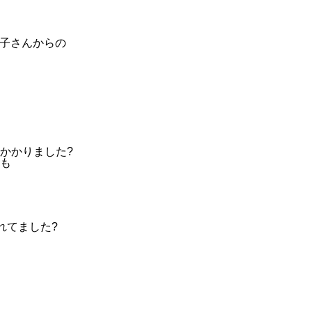
沢祐子さんからの
かかりました?
も
れてました?