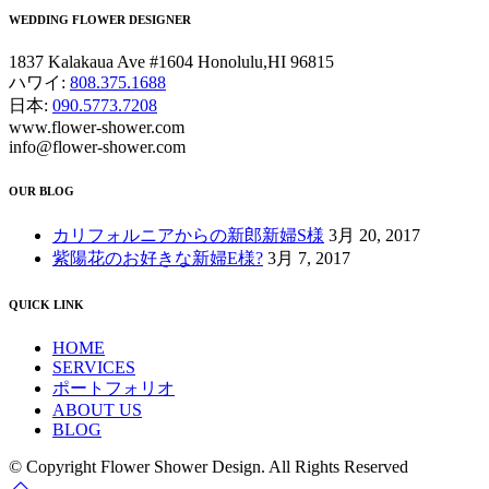
WEDDING FLOWER DESIGNER
1837 Kalakaua Ave #1604 Honolulu,HI 96815
ハワイ:
808.375.1688
日本:
090.5773.7208
www.flower-shower.com
info@flower-shower.com
OUR BLOG
カリフォルニアからの新郎新婦S様
3月 20, 2017
紫陽花のお好きな新婦E様?
3月 7, 2017
QUICK LINK
HOME
SERVICES
ポートフォリオ
ABOUT US
BLOG
© Copyright Flower Shower Design. All Rights Reserved